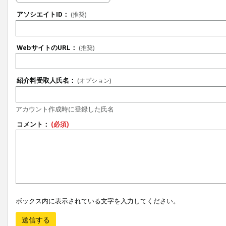
アソシエイトID：
(推奨)
WebサイトのURL：
(推奨)
紹介料受取人氏名：
(オプション)
アカウント作成時に登録した氏名
コメント：
(必須)
ボックス内に表示されている文字を入力してください。
送信する