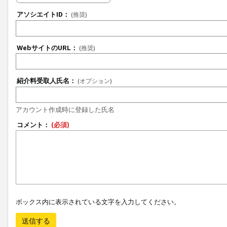
アソシエイトID：
(推奨)
WebサイトのURL：
(推奨)
紹介料受取人氏名：
(オプション)
アカウント作成時に登録した氏名
コメント：
(必須)
ボックス内に表示されている文字を入力してください。
送信する