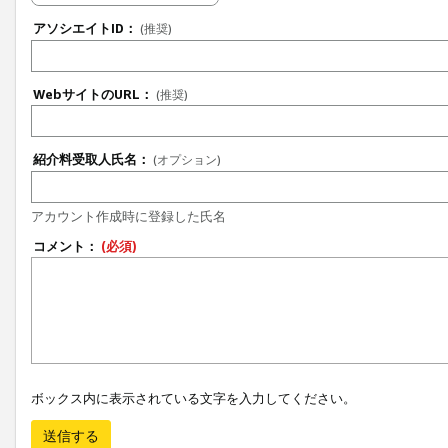
アソシエイトID：
(推奨)
WebサイトのURL：
(推奨)
紹介料受取人氏名：
(オプション)
アカウント作成時に登録した氏名
コメント：
(必須)
ボックス内に表示されている文字を入力してください。
送信する