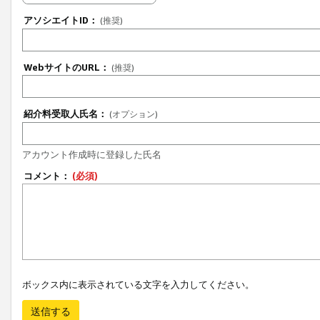
アソシエイトID：
(推奨)
WebサイトのURL：
(推奨)
紹介料受取人氏名：
(オプション)
アカウント作成時に登録した氏名
コメント：
(必須)
ボックス内に表示されている文字を入力してください。
送信する