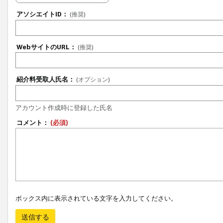
アソシエイトID：
(推奨)
WebサイトのURL：
(推奨)
紹介料受取人氏名：
(オプション)
アカウント作成時に登録した氏名
コメント：
(必須)
ボックス内に表示されている文字を入力してください。
送信する