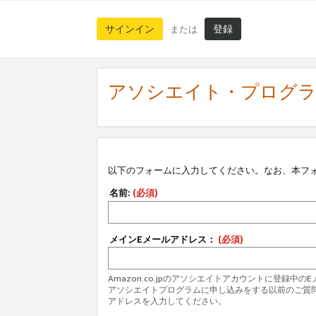
サインイン
登録
または
アソシエイト・プログ
以下のフォームに入力してください。なお、本フ
名前:
(必須)
メインEメールアドレス：
(必須)
Amazon.co.jpのアソシエイトアカウントに登録中
アソシエイトプログラムに申し込みをする以前のご質
アドレスを入力してください。