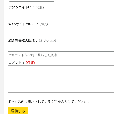
アソシエイトID：
(推奨)
WebサイトのURL：
(推奨)
紹介料受取人氏名：
(オプション)
アカウント作成時に登録した氏名
コメント：
(必須)
ボックス内に表示されている文字を入力してください。
送信する