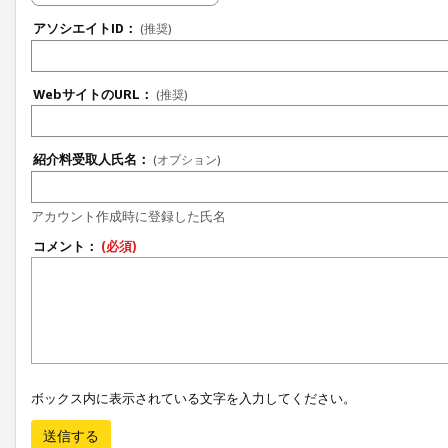
アソシエイトID：
(推奨)
WebサイトのURL：
(推奨)
紹介料受取人氏名：
(オプション)
アカウント作成時に登録した氏名
コメント：
(必須)
ボックス内に表示されている文字を入力してください。
送信する