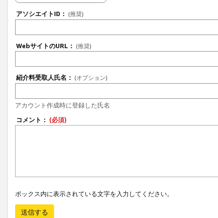
アソシエイトID：
(推奨)
WebサイトのURL：
(推奨)
紹介料受取人氏名：
(オプション)
アカウント作成時に登録した氏名
コメント：
(必須)
ボックス内に表示されている文字を入力してください。
送信する