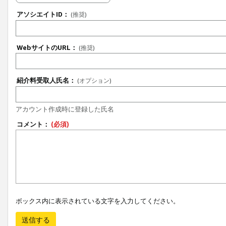
アソシエイトID：
(推奨)
WebサイトのURL：
(推奨)
紹介料受取人氏名：
(オプション)
アカウント作成時に登録した氏名
コメント：
(必須)
ボックス内に表示されている文字を入力してください。
送信する