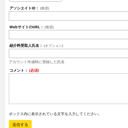
アソシエイトID：
(推奨)
WebサイトのURL：
(推奨)
紹介料受取人氏名：
(オプション)
アカウント作成時に登録した氏名
コメント：
(必須)
ボックス内に表示されている文字を入力してください。
送信する