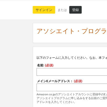
サインイン
登録
または
アソシエイト・プログ
以下のフォームに入力してください。なお、本フ
名前:
(必須)
メインEメールアドレス：
(必須)
Amazon.co.jpのアソシエイトアカウントに登録中
アソシエイトプログラムに申し込みをする以前のご質
アドレスを入力してください。