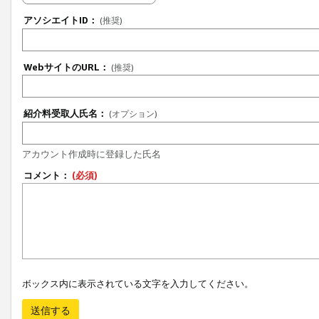
アソシエイトID：
(推奨)
WebサイトのURL：
(推奨)
紹介料受取人氏名：
(オプション)
アカウント作成時に登録した氏名
コメント：
(必須)
ボックス内に表示されている文字を入力してください。
送信する