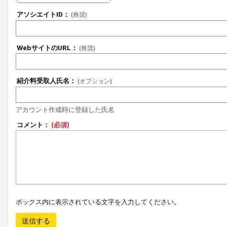
アソシエイトID：
(推奨)
WebサイトのURL：
(推奨)
紹介料受取人氏名：
(オプション)
アカウント作成時に登録した氏名
コメント：
(必須)
ボックス内に表示されている文字を入力してください。
送信する