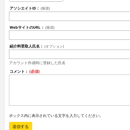
アソシエイトID：
(推奨)
WebサイトのURL：
(推奨)
紹介料受取人氏名：
(オプション)
アカウント作成時に登録した氏名
コメント：
(必須)
ボックス内に表示されている文字を入力してください。
送信する