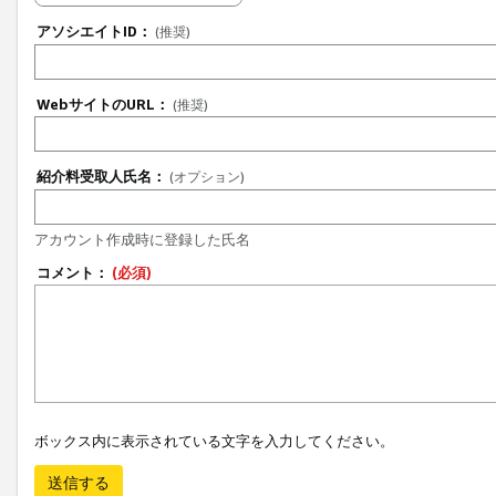
アソシエイトID：
(推奨)
WebサイトのURL：
(推奨)
紹介料受取人氏名：
(オプション)
アカウント作成時に登録した氏名
コメント：
(必須)
ボックス内に表示されている文字を入力してください。
送信する