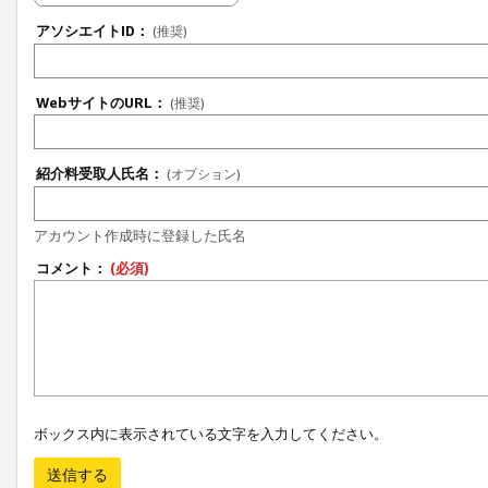
アソシエイトID：
(推奨)
WebサイトのURL：
(推奨)
紹介料受取人氏名：
(オプション)
アカウント作成時に登録した氏名
コメント：
(必須)
ボックス内に表示されている文字を入力してください。
送信する