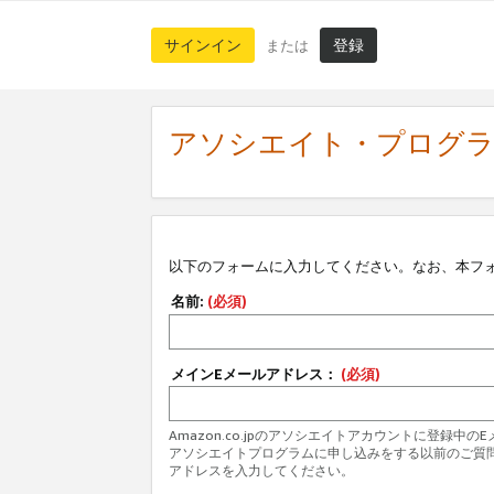
サインイン
登録
または
アソシエイト・プログ
以下のフォームに入力してください。なお、本フ
名前:
(必須)
メインEメールアドレス：
(必須)
Amazon.co.jpのアソシエイトアカウントに登録中
アソシエイトプログラムに申し込みをする以前のご質
アドレスを入力してください。