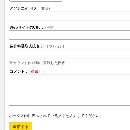
アソシエイトID：
(推奨)
WebサイトのURL：
(推奨)
紹介料受取人氏名：
(オプション)
アカウント作成時に登録した氏名
コメント：
(必須)
ボックス内に表示されている文字を入力してください。
送信する