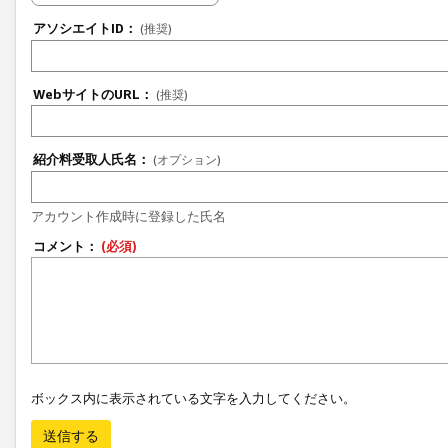
アソシエイトID：
(推奨)
WebサイトのURL：
(推奨)
紹介料受取人氏名：
(オプション)
アカウント作成時に登録した氏名
コメント：
(必須)
ボックス内に表示されている文字を入力してください。
送信する