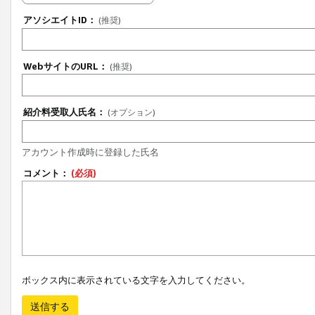
アソシエイトID：
(推奨)
WebサイトのURL：
(推奨)
紹介料受取人氏名：
(オプション)
アカウント作成時に登録した氏名
コメント：
(必須)
ボックス内に表示されている文字を入力してください。
送信する