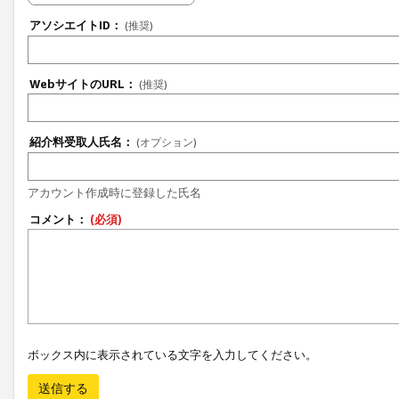
アソシエイトID：
(推奨)
WebサイトのURL：
(推奨)
紹介料受取人氏名：
(オプション)
アカウント作成時に登録した氏名
コメント：
(必須)
ボックス内に表示されている文字を入力してください。
送信する