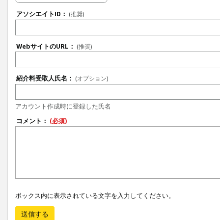
アソシエイトID：
(推奨)
WebサイトのURL：
(推奨)
紹介料受取人氏名：
(オプション)
アカウント作成時に登録した氏名
コメント：
(必須)
ボックス内に表示されている文字を入力してください。
送信する