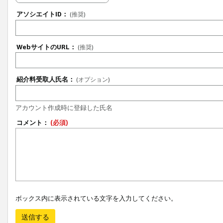
アソシエイトID：
(推奨)
WebサイトのURL：
(推奨)
紹介料受取人氏名：
(オプション)
アカウント作成時に登録した氏名
コメント：
(必須)
ボックス内に表示されている文字を入力してください。
送信する