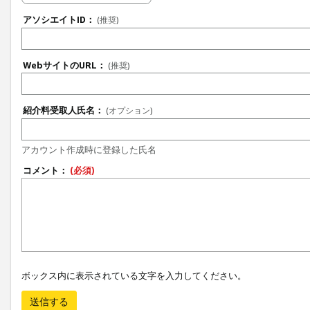
アソシエイトID：
(推奨)
WebサイトのURL：
(推奨)
紹介料受取人氏名：
(オプション)
アカウント作成時に登録した氏名
コメント：
(必須)
ボックス内に表示されている文字を入力してください。
送信する