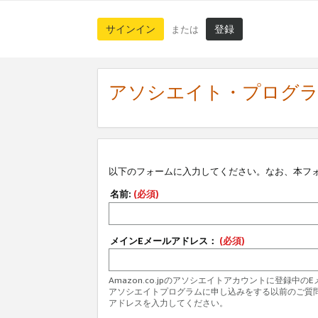
サインイン
登録
または
アソシエイト・プログ
以下のフォームに入力してください。なお、本フ
名前:
(必須)
メインEメールアドレス：
(必須)
Amazon.co.jpのアソシエイトアカウントに登録中
アソシエイトプログラムに申し込みをする以前のご質
アドレスを入力してください。