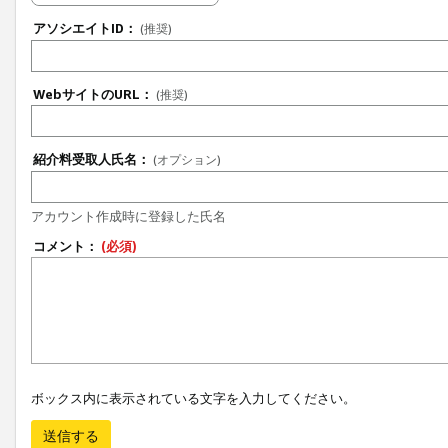
アソシエイトID：
(推奨)
WebサイトのURL：
(推奨)
紹介料受取人氏名：
(オプション)
アカウント作成時に登録した氏名
コメント：
(必須)
ボックス内に表示されている文字を入力してください。
送信する