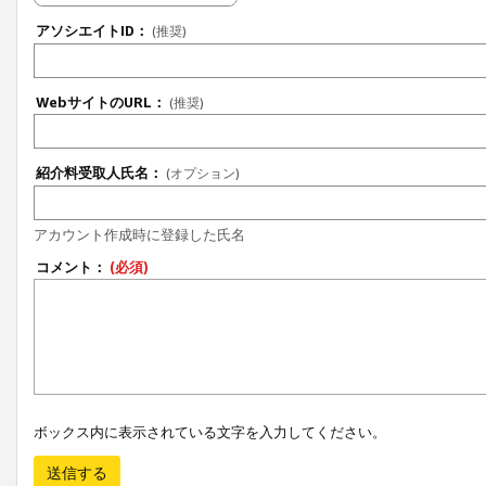
アソシエイトID：
(推奨)
WebサイトのURL：
(推奨)
紹介料受取人氏名：
(オプション)
アカウント作成時に登録した氏名
コメント：
(必須)
ボックス内に表示されている文字を入力してください。
送信する