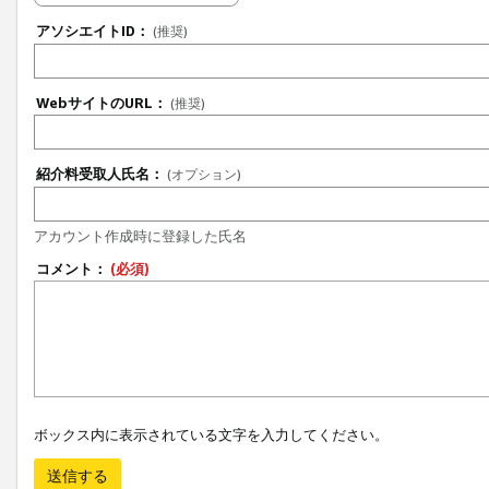
アソシエイトID：
(推奨)
WebサイトのURL：
(推奨)
紹介料受取人氏名：
(オプション)
アカウント作成時に登録した氏名
コメント：
(必須)
ボックス内に表示されている文字を入力してください。
送信する