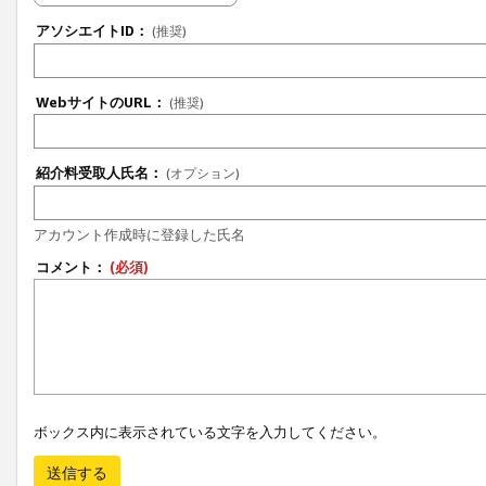
アソシエイトID：
(推奨)
WebサイトのURL：
(推奨)
紹介料受取人氏名：
(オプション)
アカウント作成時に登録した氏名
コメント：
(必須)
ボックス内に表示されている文字を入力してください。
送信する