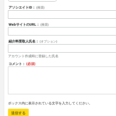
アソシエイトID：
(推奨)
WebサイトのURL：
(推奨)
紹介料受取人氏名：
(オプション)
アカウント作成時に登録した氏名
コメント：
(必須)
ボックス内に表示されている文字を入力してください。
送信する