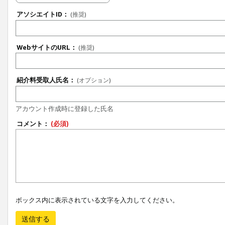
アソシエイトID：
(推奨)
WebサイトのURL：
(推奨)
紹介料受取人氏名：
(オプション)
アカウント作成時に登録した氏名
コメント：
(必須)
ボックス内に表示されている文字を入力してください。
送信する