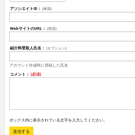
アソシエイトID：
(推奨)
WebサイトのURL：
(推奨)
紹介料受取人氏名：
(オプション)
アカウント作成時に登録した氏名
コメント：
(必須)
ボックス内に表示されている文字を入力してください。
送信する