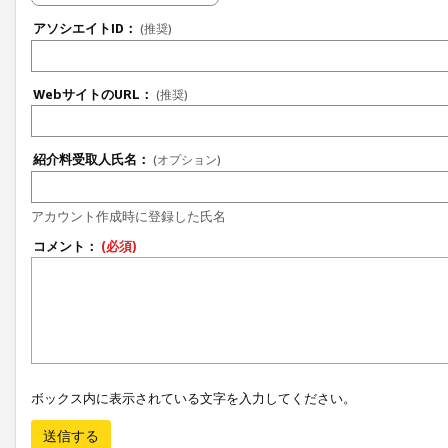
アソシエイトID：
(推奨)
WebサイトのURL：
(推奨)
紹介料受取人氏名：
(オプション)
アカウント作成時に登録した氏名
コメント：
(必須)
ボックス内に表示されている文字を入力してください。
送信する