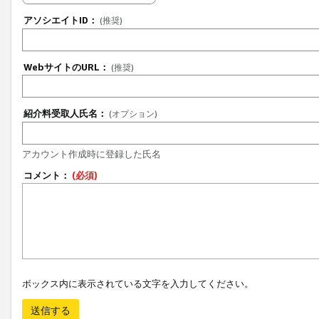
アソシエイトID：
(推奨)
WebサイトのURL：
(推奨)
紹介料受取人氏名：
(オプション)
アカウント作成時に登録した氏名
コメント：
(必須)
ボックス内に表示されている文字を入力してください。
送信する