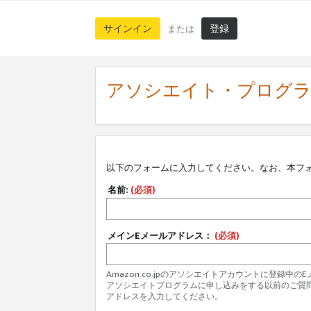
サインイン
登録
または
アソシエイト・プログ
以下のフォームに入力してください。なお、本フ
名前:
(必須)
メインEメールアドレス：
(必須)
Amazon.co.jpのアソシエイトアカウントに登録中
アソシエイトプログラムに申し込みをする以前のご質
アドレスを入力してください。