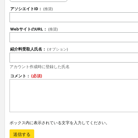
アソシエイトID：
(推奨)
WebサイトのURL：
(推奨)
紹介料受取人氏名：
(オプション)
アカウント作成時に登録した氏名
コメント：
(必須)
ボックス内に表示されている文字を入力してください。
送信する