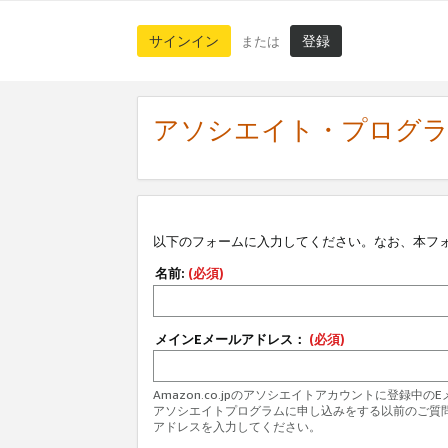
サインイン
登録
または
アソシエイト・プログ
以下のフォームに入力してください。なお、本フ
名前:
(必須)
メインEメールアドレス：
(必須)
Amazon.co.jpのアソシエイトアカウントに登録中
アソシエイトプログラムに申し込みをする以前のご質
アドレスを入力してください。