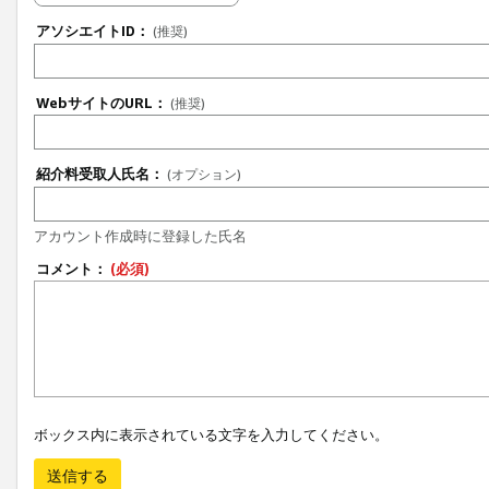
アソシエイトID：
(推奨)
WebサイトのURL：
(推奨)
紹介料受取人氏名：
(オプション)
アカウント作成時に登録した氏名
コメント：
(必須)
ボックス内に表示されている文字を入力してください。
送信する