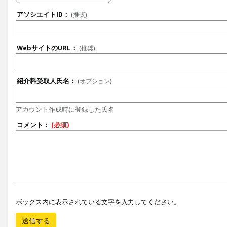
アソシエイトID：
(推奨)
WebサイトのURL：
(推奨)
紹介料受取人氏名：
(オプション)
アカウント作成時に登録した氏名
コメント：
(必須)
ボックス内に表示されている文字を入力してください。
送信する