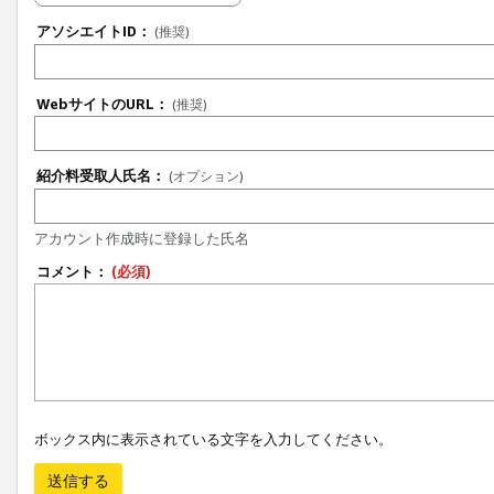
アソシエイトID：
(推奨)
WebサイトのURL：
(推奨)
紹介料受取人氏名：
(オプション)
アカウント作成時に登録した氏名
コメント：
(必須)
ボックス内に表示されている文字を入力してください。
送信する