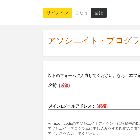
サインイン
登録
または
アソシエイト・プログ
以下のフォームに入力してください。なお、本フ
名前:
(必須)
メインEメールアドレス：
(必須)
Amazon.co.jpのアソシエイトアカウントに登録中
アソシエイトプログラムに申し込みをする以前のご質
アドレスを入力してください。