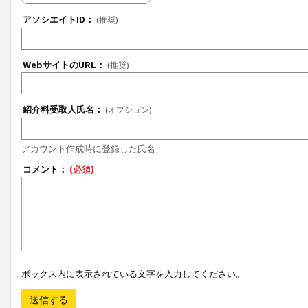
アソシエイトID：
(推奨)
WebサイトのURL：
(推奨)
紹介料受取人氏名：
(オプション)
アカウント作成時に登録した氏名
コメント：
(必須)
ボックス内に表示されている文字を入力してください。
送信する