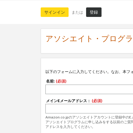
サインイン
登録
または
アソシエイト・プログ
以下のフォームに入力してください。なお、本フ
名前:
(必須)
メインEメールアドレス：
(必須)
Amazon.co.jpのアソシエイトアカウントに登録中
アソシエイトプログラムに申し込みをする以前のご質
アドレスを入力してください。