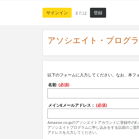
サインイン
登録
または
アソシエイト・プログ
以下のフォームに入力してください。なお、本フ
名前:
(必須)
メインEメールアドレス：
(必須)
Amazon.co.jpのアソシエイトアカウントに登録中
アソシエイトプログラムに申し込みをする以前のご質
アドレスを入力してください。