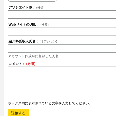
アソシエイトID：
(推奨)
WebサイトのURL：
(推奨)
紹介料受取人氏名：
(オプション)
アカウント作成時に登録した氏名
コメント：
(必須)
ボックス内に表示されている文字を入力してください。
送信する