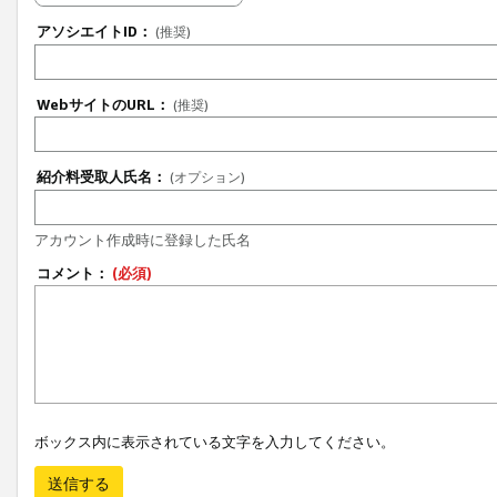
アソシエイトID：
(推奨)
WebサイトのURL：
(推奨)
紹介料受取人氏名：
(オプション)
アカウント作成時に登録した氏名
コメント：
(必須)
ボックス内に表示されている文字を入力してください。
送信する