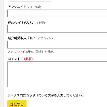
アソシエイトID：
(推奨)
WebサイトのURL：
(推奨)
紹介料受取人氏名：
(オプション)
アカウント作成時に登録した氏名
コメント：
(必須)
ボックス内に表示されている文字を入力してください。
送信する