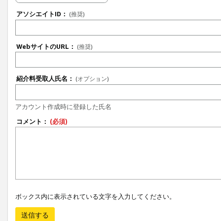
アソシエイトID：
(推奨)
WebサイトのURL：
(推奨)
紹介料受取人氏名：
(オプション)
アカウント作成時に登録した氏名
コメント：
(必須)
ボックス内に表示されている文字を入力してください。
送信する