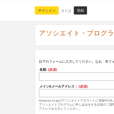
サインイン
登録
または
アソシエイト・プログ
以下のフォームに入力してください。なお、本フ
名前:
(必須)
メインEメールアドレス：
(必須)
Amazon.co.jpのアソシエイトアカウントに登録中
アソシエイトプログラムに申し込みをする以前のご質
アドレスを入力してください。